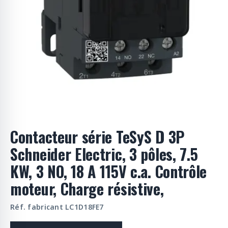
o
d
u
i
t
s
Contacteur série TeSyS D 3P
Schneider Electric, 3 pôles, 7.5
KW, 3 NO, 18 A 115V c.a. Contrôle
moteur, Charge résistive,
Réf. fabricant LC1D18FE7