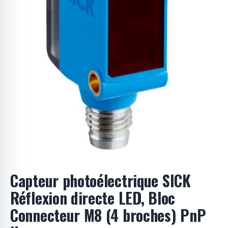
o
d
u
i
t
s
Capteur photoélectrique SICK
Réflexion directe LED, Bloc
Connecteur M8 (4 broches) PnP