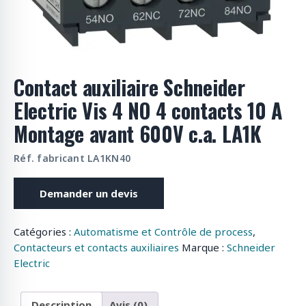
o
d
u
i
t
Contact auxiliaire Schneider
s
Electric Vis 4 NO 4 contacts 10 A
Montage avant 600V c.a. LA1K
Réf. fabricant LA1KN40
Demander un devis
Catégories :
Automatisme et Contrôle de process
,
Contacteurs et contacts auxiliaires
Marque :
Schneider
Electric
Description
Avis (0)