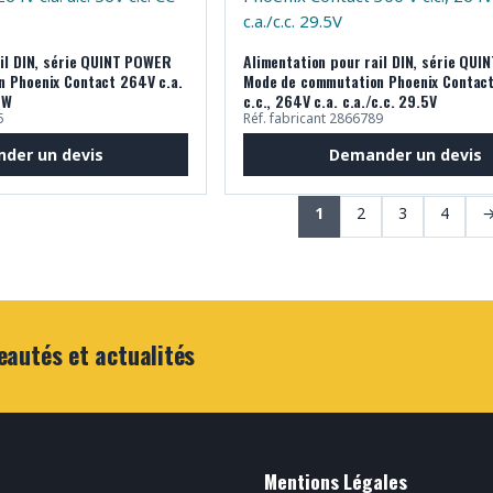
ail DIN, série QUINT POWER
Alimentation pour rail DIN, série QU
 Phoenix Contact 264V c.a.
Mode de commutation Phoenix Contac
 W
c.c., 264V c.a. c.a./c.c. 29.5V
5
Réf. fabricant 2866789
der un devis
Demander un devis
1
2
3
4
eautés et actualités
Mentions Légales