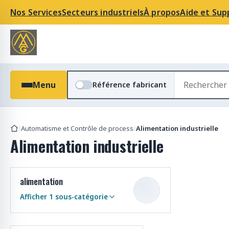
Nos Services
Secteurs industriels
À propos
Aide et Sup
R
Menu
Référence fabricant
e
c
h
e
/
Automatisme et Contrôle de process
/
Alimentation industrielle
r
Alimentation industrielle
c
h
e
alimentation
r
d
Afficher 1 sous-catégorie
e
Alimentations rail DIN
s