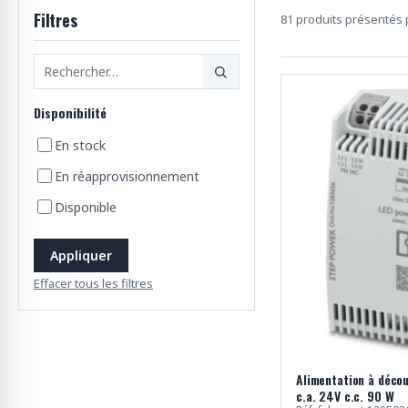
p
Filtres
81 produits présentés p
r
o
d
u
i
Disponibilité
t
En stock
s
En réapprovisionnement
Disponible
Appliquer
Effacer tous les filtres
Alimentation à déco
c.a. 24V c.c. 90 W