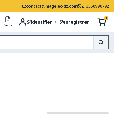
contact@magelec-dz.com
213550990792
0
S'identifier
/
S'enregistrer
Devis