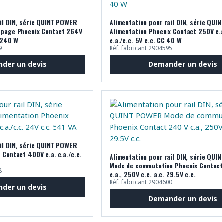
ail DIN, série QUINT POWER
Alimentation pour rail DIN, série QU
upage Phoenix Contact 264V
Alimentation Phoenix Contact 250V c.a.
C 240 W
c.a./c.c. 5V c.c. CC 40 W
9
Réf. fabricant 2904595
der un devis
Demander un devis
ail DIN, série QUINT POWER
 Contact 400V c.a. c.a./c.c.
Alimentation pour rail DIN, série QU
Mode de commutation Phoenix Contac
8
c.a., 250V c.c. a.c. 29.5V c.c.
Réf. fabricant 2904600
der un devis
Demander un devis