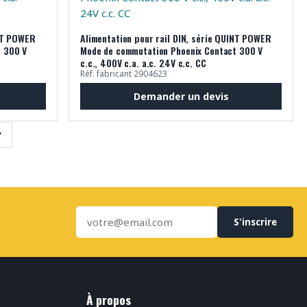
INT POWER
Alimentation pour rail DIN, série QUINT POWER
t 300 V
Mode de commutation Phoenix Contact 300 V
c.c., 400V c.a. a.c. 24V c.c. CC
Réf. fabricant 2904623
Demander un devis
→
S'inscrire
À propos