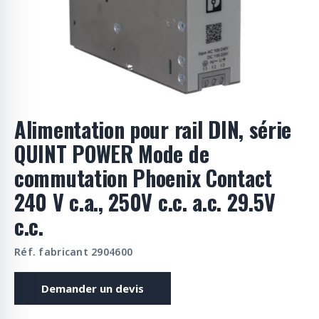
o
d
u
i
t
s
Alimentation pour rail DIN, série
QUINT POWER Mode de
commutation Phoenix Contact
240 V c.a., 250V c.c. a.c. 29.5V
c.c.
Réf. fabricant 2904600
Demander un devis