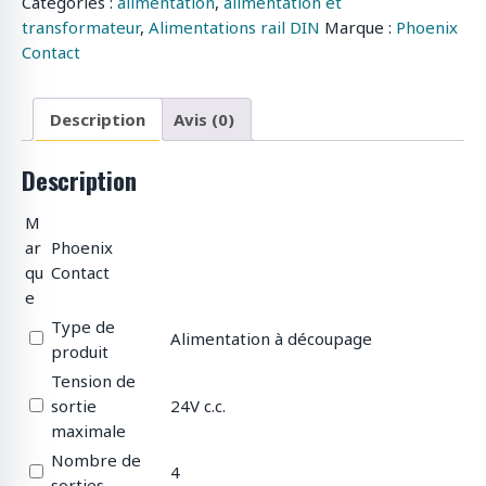
Catégories :
alimentation
,
alimentation et
transformateur
,
Alimentations rail DIN
Marque :
Phoenix
Contact
Description
Avis (0)
Description
M
ar
Phoenix
qu
Contact
e
Type de
Alimentation à découpage
produit
Tension de
sortie
24V c.c.
maximale
Nombre de
4
sorties