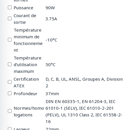
Puissance
90W
Courant de
3.75A
sortie
Température
minimum de
-10°C
fonctionneme
nt
Température
d’utilisation
50°C
maximum
Certification
D, C, B, UL, ANSI,, Groupes A, Division
ATEX
2
Profondeur
37mm
DIN EN 60335-1, EN 61204-3, IEC
Normes/homo
61010-1 (SELV), IEC 61010-2-201
logations
(PELV), UL 1310 Class 2, IEC 61558-2-
16
Largeur
72mm