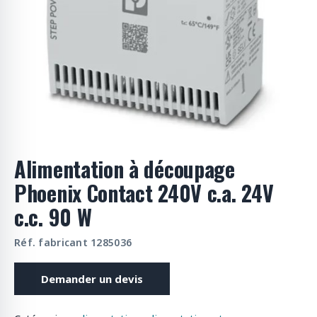
o
d
u
i
t
s
Alimentation à découpage
Phoenix Contact 240V c.a. 24V
c.c. 90 W
Réf. fabricant 1285036
Demander un devis