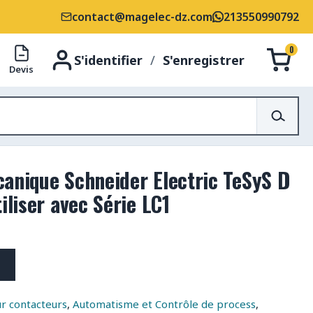
contact@magelec-dz.com
213550990792
0
S'identifier
/
S'enregistrer
Devis
canique Schneider Electric TeSyS D
iliser avec Série LC1
ur contacteurs
,
Automatisme et Contrôle de process
,