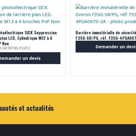
toélectrique SICK Suppression
Barrière immatérielle de sécurit
 plan LED, Cylindrique M12 à 4
F3SG-SR/PG, réf. F3SG-4PGA06
P Non
Demander un devi
ant GRTB18S-P2412
Demander un devis
eautés et actualités