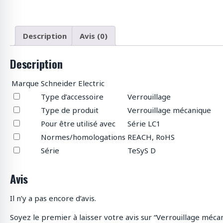
p
r
o
d
Description
Avis (0)
u
i
Description
t
s
Marque
Schneider Electric
Type d’accessoire
Verrouillage
Type de produit
Verrouillage mécanique
Pour être utilisé avec
Série LC1
Normes/homologations
REACH, RoHS
Série
TeSyS D
Avis
Il n’y a pas encore d’avis.
Soyez le premier à laisser votre avis sur “Verrouillage mécan