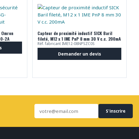
é Omron
Capteur de proximité inductif SICK Baril
70-2A
fileté, M12 x 1 IME PnP 8 mm 30 V c.c. 200mA
Réf. fabricant IME12-08NPSZC0S
s
Demander un devis
S'inscrire