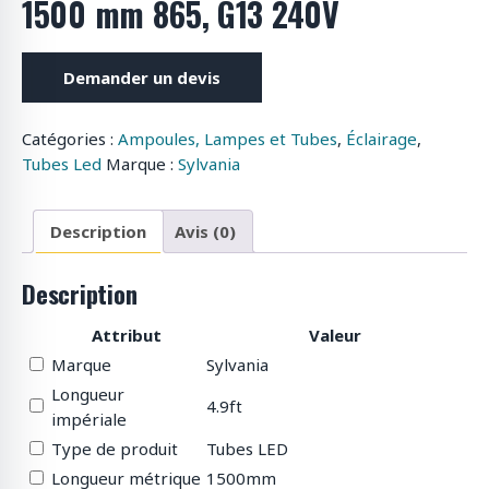
1500 mm 865, G13 240V
o
d
u
Demander un devis
i
t
Catégories :
Ampoules, Lampes et Tubes
,
Éclairage
,
s
Tubes Led
Marque :
Sylvania
Description
Avis (0)
Description
Attribut
Valeur
Marque
Sylvania
Longueur
4.9ft
impériale
Type de produit
Tubes LED
Longueur métrique
1500mm