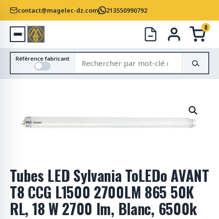
contact@magelec-dz.com
213550990792
0
R
Référence fabricant
e
c
h
e
r
c
h
e
r
Tubes LED Sylvania ToLEDo AVANT
d
e
T8 CCG L1500 2700LM 865 50K
s
RL, 18 W 2700 lm, Blanc, 6500k
p
r