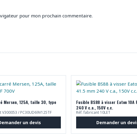
avigateur pour mon prochain commentaire.
ré Mersen, 125A, taille 30, type
Fusible BS88 à visser Eaton 10A 
240 V c.a., 150V c.c.
ant V300053 / PC30UD69V125TF
Réf. fabricant 10LET
Demander un devis
Demander un devi