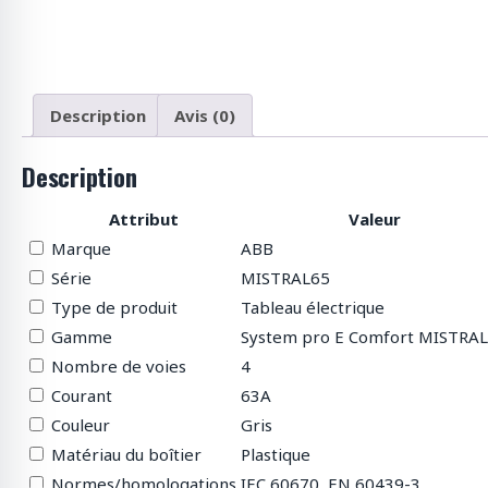
p
r
o
d
u
Description
Avis (0)
i
t
Description
s
Attribut
Valeur
Marque
ABB
Série
MISTRAL65
Type de produit
Tableau électrique
Gamme
System pro E Comfort MISTRA
Nombre de voies
4
Courant
63A
Couleur
Gris
Matériau du boîtier
Plastique
Normes/homologations
IEC 60670, EN 60439-3