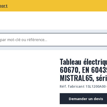
port
Tableau électriq
60670, EN 6043
MISTRAL65, sér
Réf. fabricant 1SL1200A00
Demander un devis