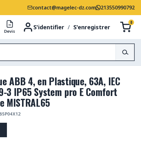
contact@magelec-dz.com
213550990792
0
S'identifier
/
S'enregistrer
Devis
ue ABB 4, en Plastique, 63A, IEC
9-3 IP65 System pro E Comfort
ie MISTRAL65
 65P04X12