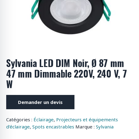
o
d
u
i
t
s
Sylvania LED DIM Noir, Ø 87 mm
47 mm Dimmable 220V, 240 V, 7
W
Demander un devis
Catégories :
Éclairage
,
Projecteurs et équipements
d'éclairage
,
Spots encastrables
Marque :
Sylvania