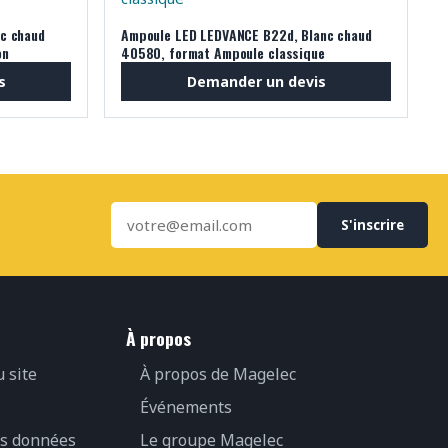
c chaud
Ampoule LED LEDVANCE B22d, Blanc chaud
on
40580, format Ampoule classique
s
Demander un devis
S'inscrire
À propos
u site
À propos de Magelec
Événements
es données
Le groupe Magelec