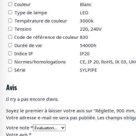
Couleur
Blanc
Type de lampe
LED
Température de couleur
3000k
Tension
220, 240V
Code de référence de couleur
830
Durée de vie
54000h
Indice IP
IP20
Normes/homologations
CE, IP 20, RoHS, IK 03, U
Série
SYLPIPE
Avis
Il n’y a pas encore d’avis.
Soyez le premier à laisser votre avis sur “Réglette, 900 mm,
Votre adresse e-mail ne sera pas publiée.
Les champs obliga
Votre note
*
Votre avis
*