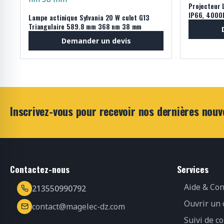
Projecteur 
IP66, 4000
Lampe actinique Sylvania 20 W culot G13
Triangulaire 589.8 mm 368 nm 38 mm
Demander un devis
Inscrivez-vous pour recevoir nos dernières nouv
Contactez-nous
Services
Aide & Con
213550990792
Ouvrir un
contact@magelec-dz.com
Suivi de 