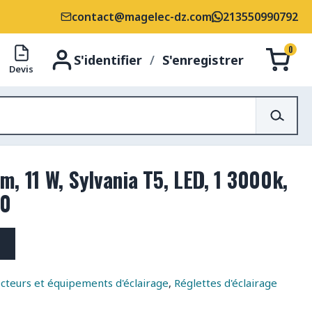
contact@magelec-dz.com
213550990792
0
S'identifier
/
S'enregistrer
Devis
, 11 W, Sylvania T5, LED, 1 3000k,
20
cteurs et équipements d'éclairage
,
Réglettes d'éclairage