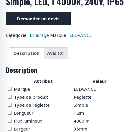
Simple, LED, 1 4000k, 240V, IP65
o
d
u
Demander un devis
i
t
Catégorie :
Éclairage
Marque :
LEDVANCE
s
Description
Avis (0)
Description
Attribut
Valeur
Marque
LEDVANCE
Type de produit
Réglette
Type de réglette
Simple
Longueur
1.2m
Flux lumineux
4000lm
Largeur
35mm