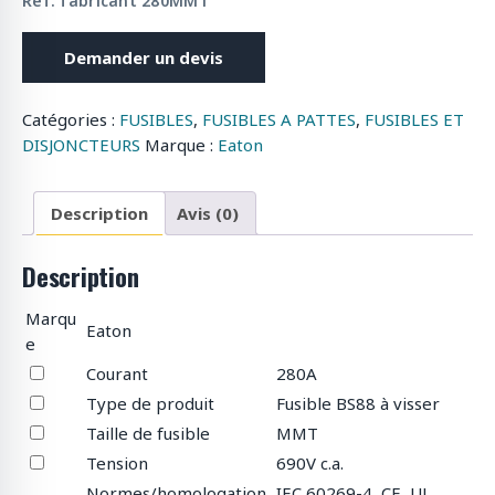
Réf. fabricant 280MMT
Demander un devis
Catégories :
FUSIBLES
,
FUSIBLES A PATTES
,
FUSIBLES ET
DISJONCTEURS
Marque :
Eaton
Description
Avis (0)
Description
Marqu
Eaton
e
Courant
280A
Type de produit
Fusible BS88 à visser
Taille de fusible
MMT
Tension
690V c.a.
Normes/homologation
IEC 60269-4, CE, UL,