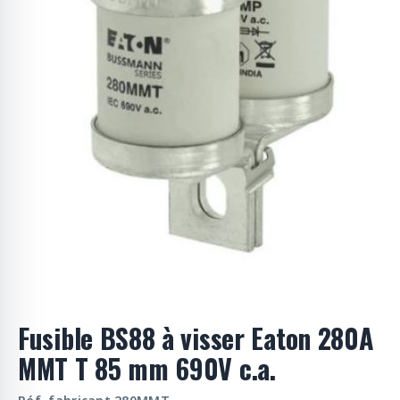
o
d
u
i
t
s
Fusible BS88 à visser Eaton 280A
MMT T 85 mm 690V c.a.