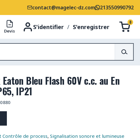
contact@magelec-dz.com
213550990792
0
S'identifier
/
S'enregistrer
Devis
x Eaton Bleu Flash 60V c.c. au En
65, IP21
-0880
 Contrôle de process
,
Signalisation sonore et lumineuse