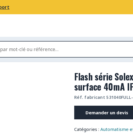
port
Flash série Sole
surface 40mA IP
Réf. fabricant 531040FULL
Demander un devis
Catégories :
Automatisme et