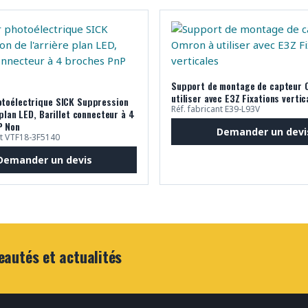
Support de montage de capteur 
utiliser avec E3Z Fixations vertic
toélectrique SICK Suppression
Réf. fabricant E39-L93V
 plan LED, Barillet connecteur à 4
P Non
Demander un devi
nt VTF18-3F5140
Demander un devis
eautés et actualités