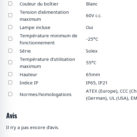
Couleur du boîtier
Blanc
Tension d’alimentation
60V c.c.
maximum
Lampe incluse
Oui
Température minimum de
-25°C
fonctionnement
Série
Solex
Température d’utilisation
55°C
maximum
Hauteur
65mm
Indice IP
IP65, IP21
ATEX (Europe), CCC (Ch
Normes/homologations
(German), UL (USA), EM
Avis
Il n’y a pas encore d’avis.