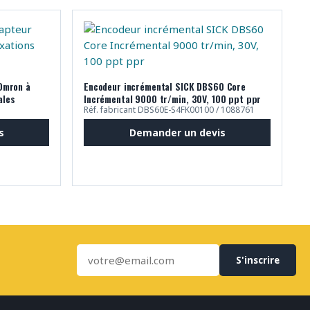
Omron à
Encodeur incrémental SICK DBS60 Core
ales
Incrémental 9000 tr/min, 30V, 100 ppt ppr
Réf. fabricant DBS60E-S4FK00100 / 1088761
s
Demander un devis
S'inscrire