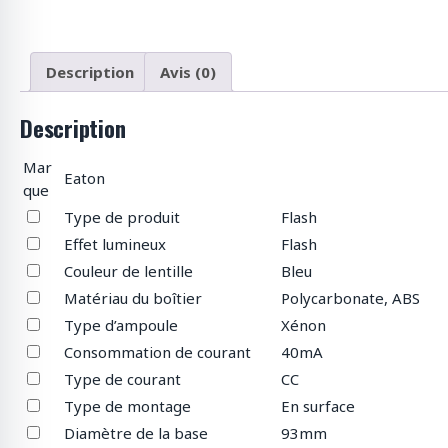
p
r
o
d
Description
Avis (0)
u
i
Description
t
s
Mar
Eaton
que
Type de produit
Flash
Effet lumineux
Flash
Couleur de lentille
Bleu
Matériau du boîtier
Polycarbonate, ABS
Type d’ampoule
Xénon
Consommation de courant
40mA
Type de courant
CC
Type de montage
En surface
Diamètre de la base
93mm