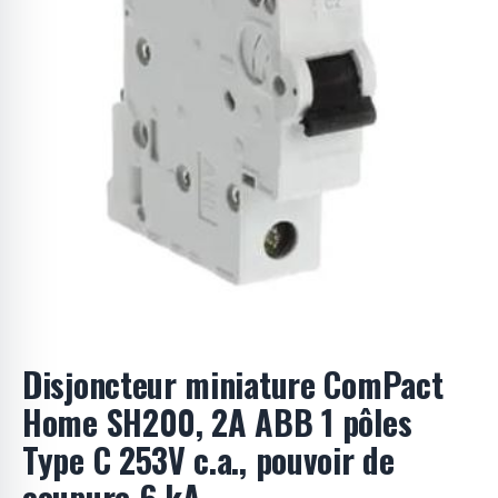
o
d
u
i
t
s
Disjoncteur miniature ComPact
Home SH200, 2A ABB 1 pôles
Type C 253V c.a., pouvoir de
coupure 6 kA