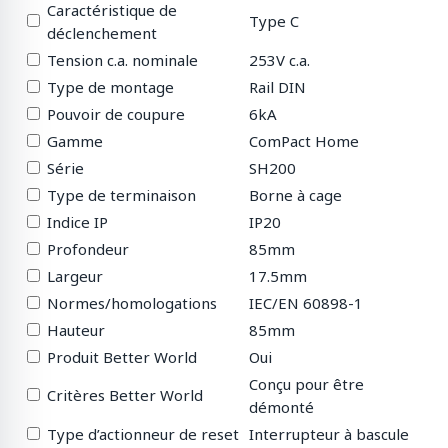
Caractéristique de
Type C
déclenchement
Tension c.a. nominale
253V c.a.
Type de montage
Rail DIN
Pouvoir de coupure
6kA
Gamme
ComPact Home
Série
SH200
Type de terminaison
Borne à cage
Indice IP
IP20
Profondeur
85mm
Largeur
17.5mm
Normes/homologations
IEC/EN 60898-1
Hauteur
85mm
Produit Better World
Oui
Conçu pour être
Critères Better World
démonté
Type d’actionneur de reset
Interrupteur à bascule