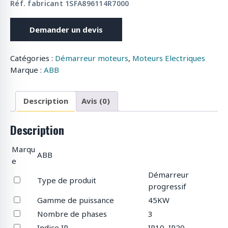
Réf. fabricant 1SFA896114R7000
Demander un devis
Catégories :
Démarreur moteurs
,
Moteurs Electriques
Marque :
ABB
Description
Avis (0)
Description
Marqu
ABB
e
Démarreur
Type de produit
progressif
Gamme de puissance
45KW
Nombre de phases
3
Indice IP
IP10, IP20