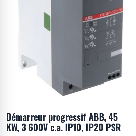
o
d
u
i
t
s
Démarreur progressif ABB, 45
KW, 3 600V c.a. IP10, IP20 PSR