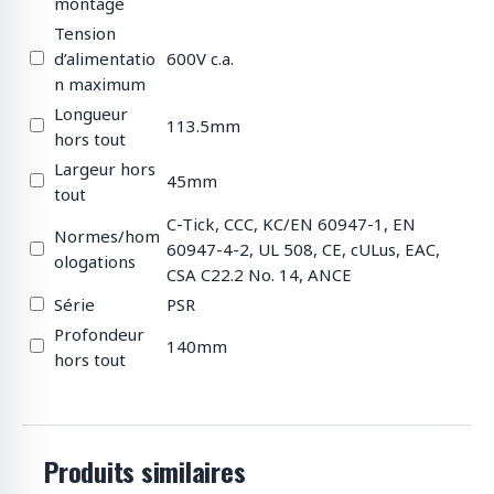
montage
Tension
d’alimentatio
600V c.a.
n maximum
Longueur
113.5mm
hors tout
Largeur hors
45mm
tout
C-Tick, CCC, KC/EN 60947-1, EN
Normes/hom
60947-4-2, UL 508, CE, cULus, EAC,
ologations
CSA C22.2 No. 14, ANCE
Série
PSR
Profondeur
140mm
hors tout
Produits similaires