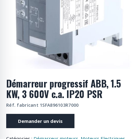
o
d
u
i
t
s
Démarreur progressif ABB, 1.5
KW, 3 600V c.a. IP20 PSR
Réf. fabricant 1SFA896103R7000
Demander un devis
Catégories :
Démarreur moteurs
,
Moteurs Electriques