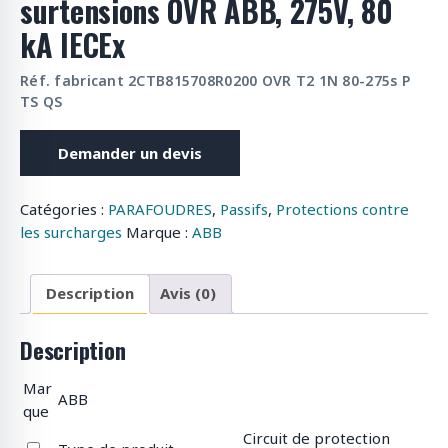
surtensions OVR ABB, 275V, 80
kA IECEx
Réf. fabricant 2CTB815708R0200 OVR T2 1N 80-275s P
TS QS
Demander un devis
Catégories :
PARAFOUDRES
,
Passifs
,
Protections contre
les surcharges
Marque :
ABB
Description
Avis (0)
Description
Mar
ABB
que
Circuit de protection