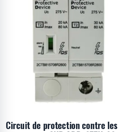
o
d
u
i
t
s
Circuit de protection contre les