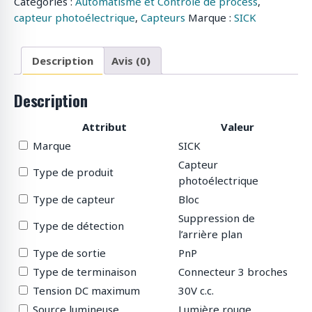
Catégories :
Automatisme et Contrôle de process
,
capteur photoélectrique
,
Capteurs
Marque :
SICK
Description
Avis (0)
Description
Attribut
Valeur
Marque
SICK
Capteur
Type de produit
photoélectrique
Type de capteur
Bloc
Suppression de
Type de détection
l’arrière plan
Type de sortie
PnP
Type de terminaison
Connecteur 3 broches
Tension DC maximum
30V c.c.
Source lumineuse
Lumière rouge