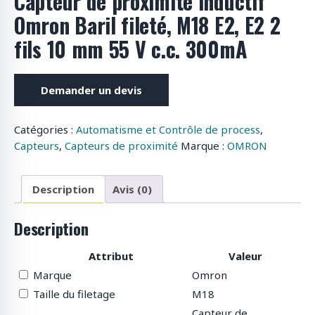
Capteur de proximité inductif
o
Omron Baril fileté, M18 E2, E2 2
d
fils 10 mm 55 V c.c. 300mA
u
i
t
Demander un devis
s
Catégories :
Automatisme et Contrôle de process
,
Capteurs
,
Capteurs de proximité
Marque :
OMRON
Description
Avis (0)
Description
Attribut
Valeur
Marque
Omron
Taille du filetage
M18
Capteur de