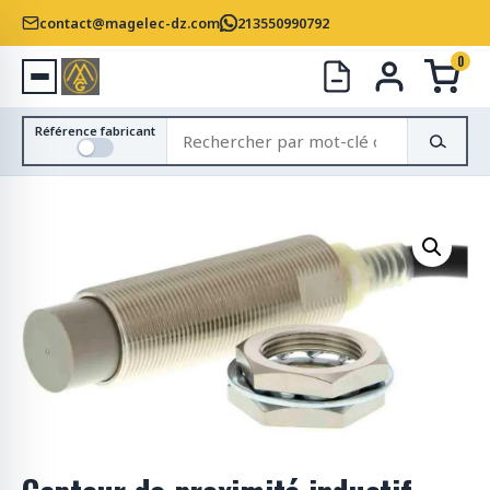
contact@magelec-dz.com
213550990792
0
R
Référence fabricant
e
c
h
e
r
c
h
e
r
d
e
s
p
r