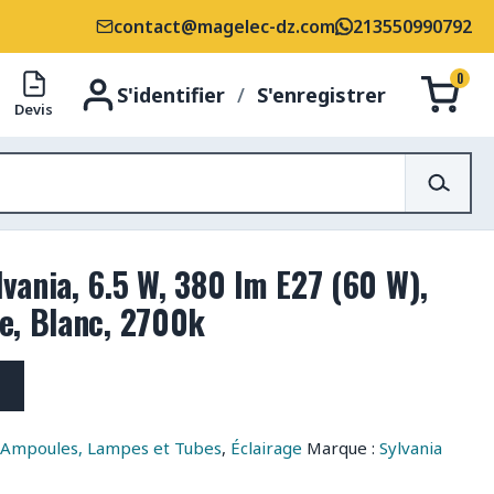
contact@magelec-dz.com
213550990792
0
S'identifier
/
S'enregistrer
Devis
vania, 6.5 W, 380 lm E27 (60 W),
e, Blanc, 2700k
,
Ampoules, Lampes et Tubes
,
Éclairage
Marque :
Sylvania