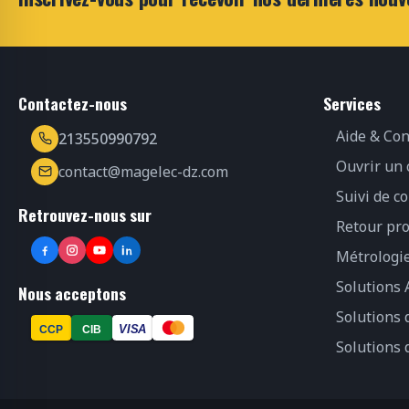
Contactez-nous
Services
Aide & Con
213550990792
Ouvrir un
contact@magelec-dz.com
Suivi de 
Retrouvez-nous sur
Retour pro
Métrologi
Solutions 
Nous acceptons
Solutions
VISA
CCP
CIB
Solutions 