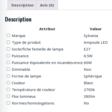
p
Description
Avis (0)
r
o
Description
d
u
Attribut
Valeur
i
t
Marque
Sylvania
s
Type de produit
Ampoule LED
Socle/fiche femelle de lampe
E27
Puissance
6.5W
Puissance équivalente en incandescence
60W
Dimmable
Non
Forme de lampe
Sphérique
Couleur
Blanc
Température de couleur
2700k
Flux lumineux
380lm
Normes/homologations
No