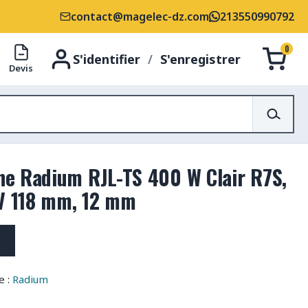
contact@magelec-dz.com
213550990792
0
S'identifier
/
S'enregistrer
Devis
e Radium RJL-TS 400 W Clair R7S,
2V 118 mm, 12 mm
e :
Radium