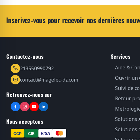
Inscrivez-vous pour recevoir nos dernières nouv
Contactez-nous
Services
Aide & Con
213550990792
Ouvrir un
contact@magelec-dz.com
Suivi de 
Retrouvez-nous sur
Retour pro
Métrologi
Solutions 
Nous acceptons
Solutions
VISA
CCP
CIB
Solutions 