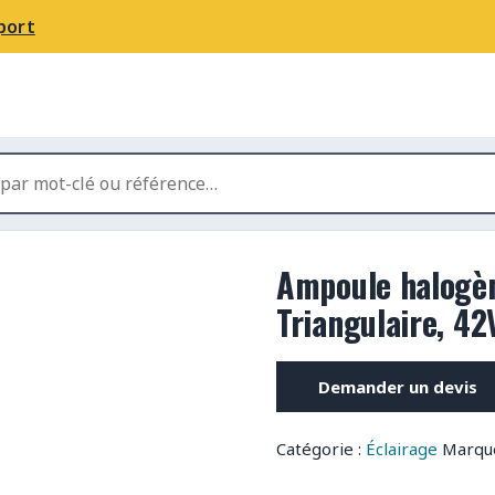
port
Ampoule halogèn
Triangulaire, 4
Demander un devis
Catégorie :
Éclairage
Marqu