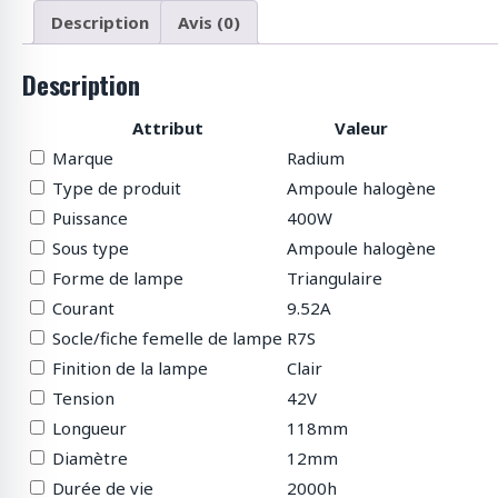
p
Description
Avis (0)
r
o
Description
d
u
Attribut
Valeur
i
t
Marque
Radium
s
Type de produit
Ampoule halogène
Puissance
400W
Sous type
Ampoule halogène
Forme de lampe
Triangulaire
Courant
9.52A
Socle/fiche femelle de lampe
R7S
Finition de la lampe
Clair
Tension
42V
Longueur
118mm
Diamètre
12mm
Durée de vie
2000h