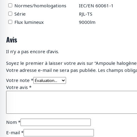
Normes/homologations
IEC/EN 60061-1
Série
RJL-TS
Flux lumineux
9000lm
Avis
Il n’y a pas encore d’avis.
Soyez le premier à laisser votre avis sur “Ampoule halogèn
Votre adresse e-mail ne sera pas publiée.
Les champs obliga
Votre note
*
Votre avis
*
Nom
*
E-mail
*