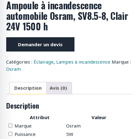
Ampoule à incandescence
o
automobile Osram, SV8.5-8, Clair
d
u
24V 1500 h
i
t
s
Demander un devis
Catégories :
Éclairage
,
Lampes à incandescence
Marque :
Osram
Description
Avis (0)
Description
Attribut
Valeur
Marque
Osram
Puissance
5W