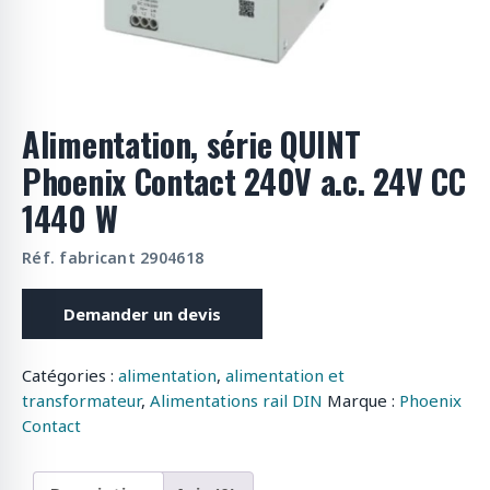
o
d
u
i
t
Alimentation, série QUINT
s
Phoenix Contact 240V a.c. 24V CC
1440 W
Réf. fabricant 2904618
Demander un devis
Catégories :
alimentation
,
alimentation et
transformateur
,
Alimentations rail DIN
Marque :
Phoenix
Contact