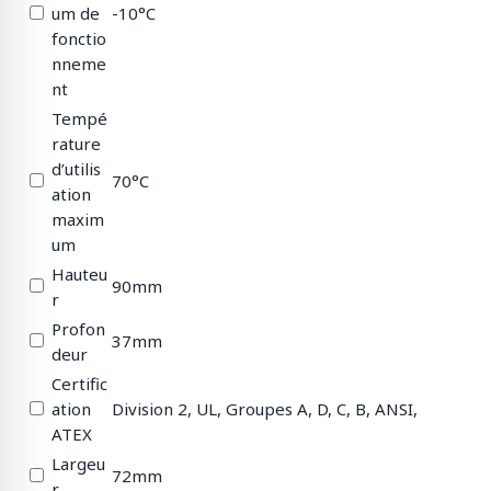
um de
-10°C
fonctio
nneme
nt
Tempé
rature
d’utilis
70°C
ation
maxim
um
Hauteu
90mm
r
Profon
37mm
deur
Certific
ation
Division 2, UL, Groupes A, D, C, B, ANSI,
ATEX
Largeu
72mm
r