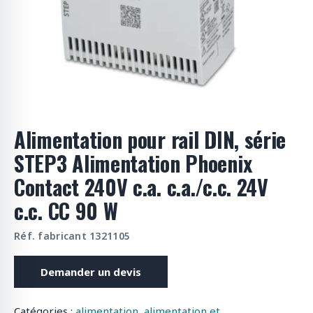
o
d
u
i
t
s
Alimentation pour rail DIN, série
STEP3 Alimentation Phoenix
Contact 240V c.a. c.a./c.c. 24V
c.c. CC 90 W
Réf. fabricant 1321105
Demander un devis
Catégories :
alimentation
,
alimentation et