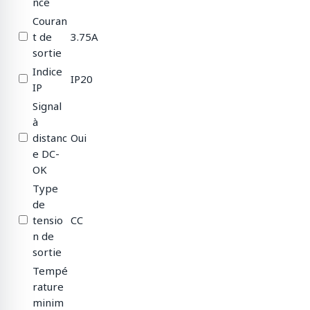
nce
Couran
t de
3.75A
sortie
Indice
IP20
IP
Signal
à
distanc
Oui
e DC-
OK
Type
de
tensio
CC
n de
sortie
Tempé
rature
minim