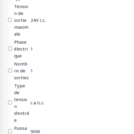
Tensio
n de
sortie
24V c.c.
maxim
ale
Phase
électri
1
que
Nomb
re de
1
sorties
Type
de
tensio
c.a./c.c.
n
d’entré
e
Puissa
90W