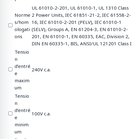
UL 61010-2-201, UL 61010-1, UL 1310 Class
Norme
2 Power Units, IEC 61851-21-2, IEC 61558-2-
s/hom
16, IEC 61010-2-201 (PELV), IEC 61010-1
ologati
(SELV), Groups A, EN 61204-3, EN 61010-2-
ons
201, EN 61010-1, EN 60335, EAC, Division 2,
DIN EN 60335-1, BIS, ANSI/UL 121201 Class I
Tensio
n
d’entré
240V c.a.
e
maxim
um
Tensio
n
d’entré
100V c.a.
e
minim
um