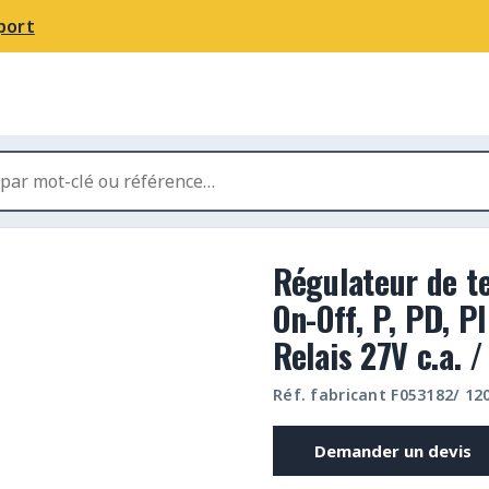
port
Régulateur de t
On-Off, P, PD, PI
Relais 27V c.a. /
Réf. fabricant F053182/ 1
Demander un devis