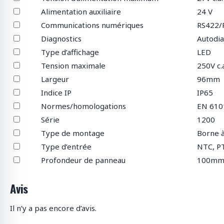
Alimentation auxiliaire
24 V
Communications numériques
RS422/
Diagnostics
Autodia
Type d’affichage
LED
Tension maximale
250V c.
Largeur
96mm
Indice IP
IP65
Normes/homologations
EN 610
Série
1200
Type de montage
Borne à
Type d’entrée
NTC, P
Profondeur de panneau
100m
Avis
Il n’y a pas encore d’avis.