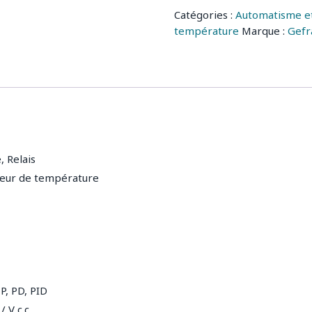
Catégories :
Automatisme et
température
Marque :
Gefr
, Relais
teur de température
 P, PD, PID
/ V c.c.