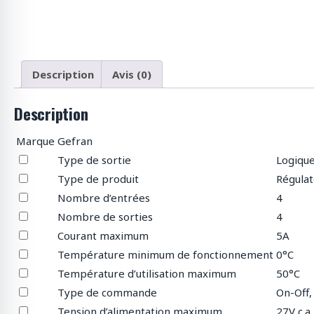
p
r
o
d
u
Description
Avis (0)
i
t
Description
s
Marque
Gefran
Type de sortie
Logique
Type de produit
Régula
Nombre d’entrées
4
Nombre de sorties
4
Courant maximum
5A
Température minimum de fonctionnement
0°C
Température d’utilisation maximum
50°C
Type de commande
On-Off,
Tension d’alimentation maximum
27V c.a. 