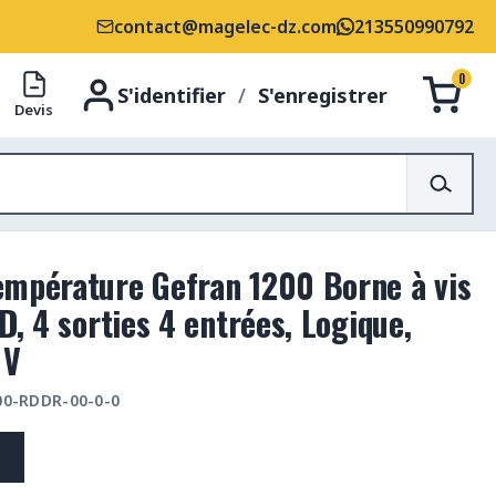
contact@magelec-dz.com
213550990792
0
S'identifier
/
S'enregistrer
Devis
empérature Gefran 1200 Borne à vis
D, 4 sorties 4 entrées, Logique,
 V
200-RDDR-00-0-0