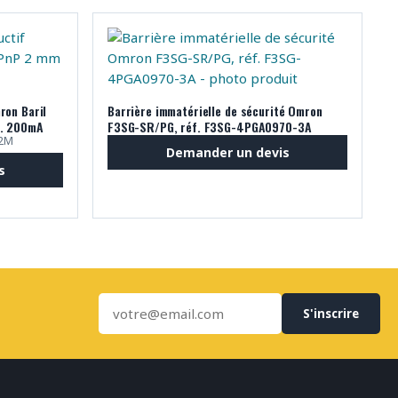
ron Baril
Barrière immatérielle de sécurité Omron
c. 200mA
F3SG-SR/PG, réf. F3SG-4PGA0970-3A
 2M
Demander un devis
s
S'inscrire