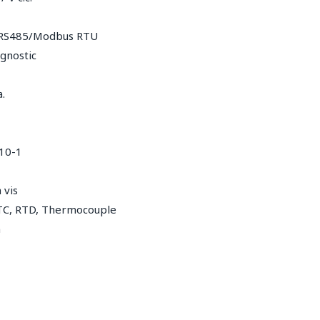
RS485/Modbus RTU
gnostic
a.
10-1
 vis
TC, RTD, Thermocouple
m