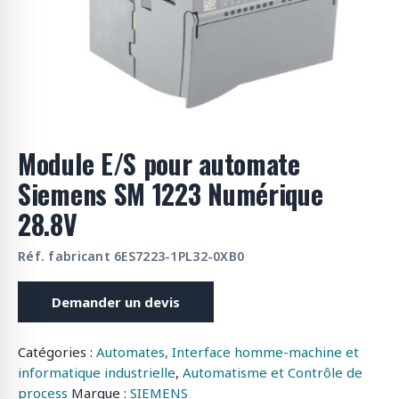
o
d
u
i
t
s
Module E/S pour automate
Siemens SM 1223 Numérique
28.8V
Réf. fabricant 6ES7223-1PL32-0XB0
Demander un devis
Catégories :
Automates, Interface homme-machine et
informatique industrielle
,
Automatisme et Contrôle de
process
Marque :
SIEMENS