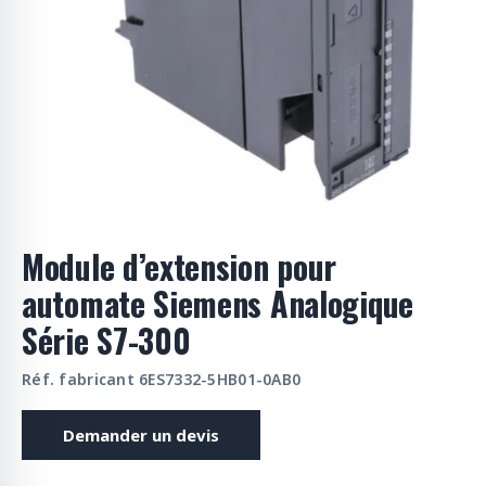
o
d
u
i
t
s
Module d’extension pour
automate Siemens Analogique
Série S7-300
Réf. fabricant 6ES7332-5HB01-0AB0
Demander un devis