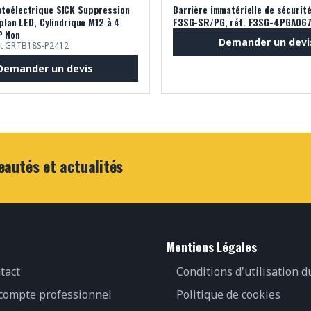
toélectrique SICK Suppression
Barrière immatérielle de sécurit
 plan LED, Cylindrique M12 à 4
F3SG-SR/PG, réf. F3SG-4PGA06
P Non
Demander un devi
ant GRTB18S-P2412
Demander un devis
eautés et actualités
Mentions Légales
tact
Conditions d'utilisation d
 compte professionnel
Politique de cookies