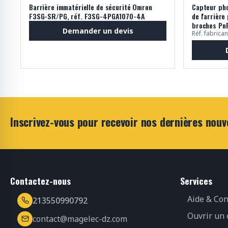
Barrière immatérielle de sécurité Omron
Capteur pho
F3SG-SR/PG, réf. F3SG-4PGA1070-4A
de l'arrière
broches Pn
Demander un devis
Réf. fabric
Inscrivez-vous pour recevoir nos dernières nouv
Contactez-nous
Services
Aide & Con
213550990792
Ouvrir un
contact@magelec-dz.com