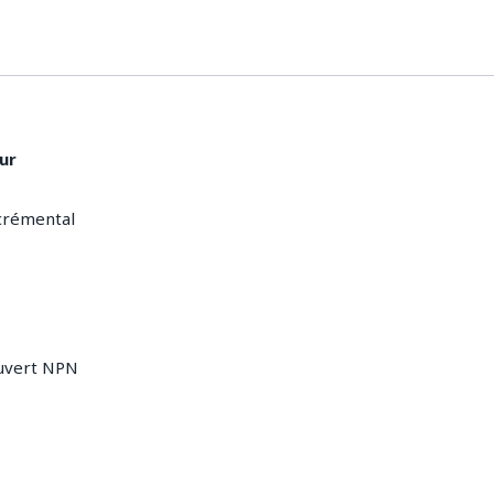
ur
crémental
ouvert NPN