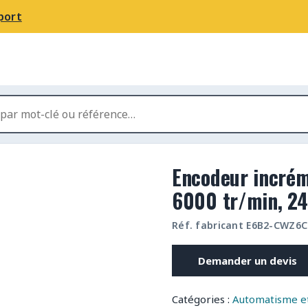
port
Encodeur incré
6000 tr/min, 24
Réf. fabricant E6B2-CWZ6C
Demander un devis
Catégories :
Automatisme et