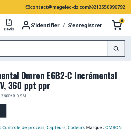
contact@magelec-dz.com
213550990792
0
S'identifier
/
S'enregistrer
Devis
mental Omron E6B2-C Incrémental
V, 360 ppt ppr
 360P/R 0.5M
 Contrôle de process
,
Capteurs
,
Codeurs
Marque :
OMRON