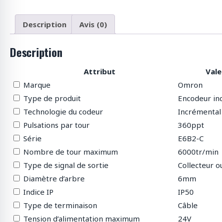
p
r
o
Description
Avis (0)
d
u
Description
i
t
Attribut
Vale
s
Marque
Omron
Type de produit
Encodeur in
Technologie du codeur
Incrémental
Pulsations par tour
360ppt
Série
E6B2-C
Nombre de tour maximum
6000tr/min
Type de signal de sortie
Collecteur 
Diamètre d’arbre
6mm
Indice IP
IP50
Type de terminaison
Câble
Tension d’alimentation maximum
24V