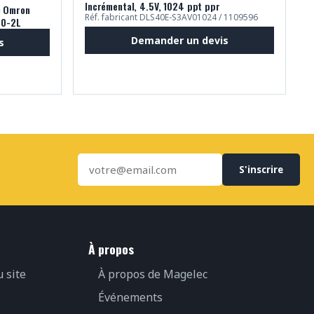
Incrémental, 4.5V, 1024 ppt ppr
é Omron
Réf. fabricant DLS40E-S3AV01024 / 1109596
70-2L
Demander un devis
s
S'inscrire
À propos
u site
À propos de Magelec
Événements