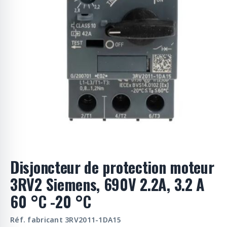
o
d
u
i
t
s
Disjoncteur de protection moteur
3RV2 Siemens, 690V 2.2A, 3.2 A
60 °C -20 °C
Réf. fabricant 3RV2011-1DA15