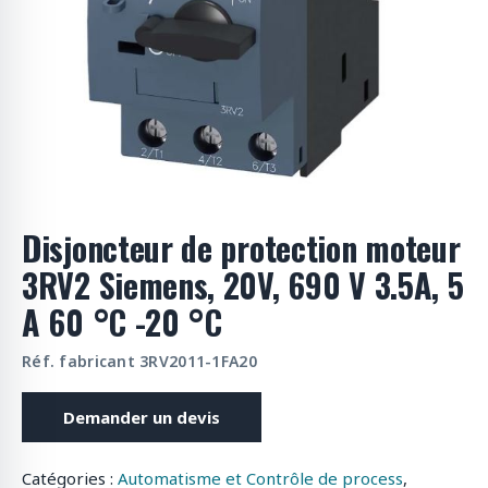
o
d
u
i
t
s
Disjoncteur de protection moteur
3RV2 Siemens, 20V, 690 V 3.5A, 5
A 60 °C -20 °C
Réf. fabricant 3RV2011-1FA20
Demander un devis
Catégories :
Automatisme et Contrôle de process
,