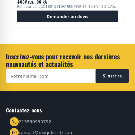
400V c.a., 80 kA
Réf. fabricant 2CTB815710R1900 OVR T1-T2 3N 12.5-275s
Demander un devis
Inscrivez-vous pour recevoir nos dernières
nouveautés et actualités
S'inscrire
Contactez-nous
213550990792
contact@magelec-dz.com