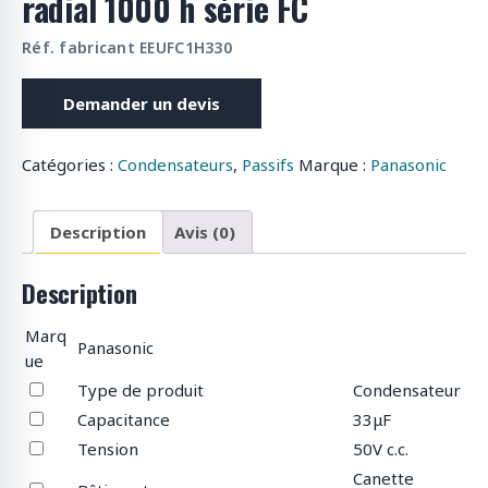
radial 1000 h série FC
o
d
Réf. fabricant EEUFC1H330
u
i
Demander un devis
t
s
Catégories :
Condensateurs
,
Passifs
Marque :
Panasonic
Description
Avis (0)
Description
Marq
Panasonic
ue
Type de produit
Condensateur
Capacitance
33μF
Tension
50V c.c.
Canette