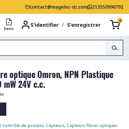
contact@magelec-dz.com
213550990792
0
S'identifier
/
S'enregistrer
Devis
bre optique Omron, NPN Plastique
0 mW 24V c.c.
2M
 Contrôle de process
,
Capteurs
,
Capteurs fibres optiques