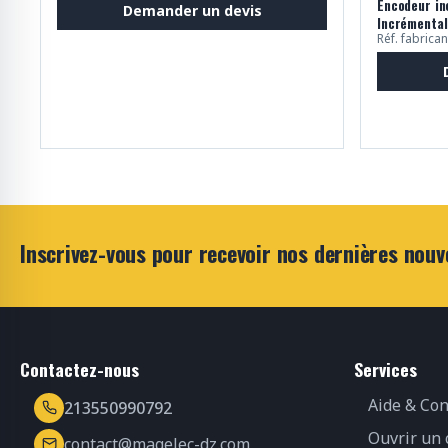
Encodeur i
Demander un devis
Incrémental
Réf. fabric
Inscrivez-vous pour recevoir nos dernières nouv
Contactez-nous
Services
Aide & Con
213550990792
Ouvrir un
contact@magelec-dz.com