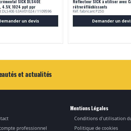
ncrémental SICK DLS40E
Réflecteur SICK à utiliser avec 
, 4.5V, 1024 ppt ppr
rétroréfléchissants
ant DLS40E-S3AV01024 / 1109596
Réf. fabricant P250
Demander un devis
Demander un devi
eautés et actualités
Mentions Légales
tact
Conditions d'utilisation d
 compte professionnel
Politique de cookies