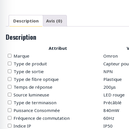
p
r
o
d
Description
Avis (0)
u
i
Description
t
s
Attribut
V
Marque
Omron
Type de produit
Capteur pou
Type de sortie
NPN
Type de fibre optique
Plastique
Temps de réponse
200μs
Source lumineuse
LED rouge
Type de terminaison
Précâblé
Puissance Consommée
840mW
Fréquence de commutation
60Hz
Indice IP
IP50