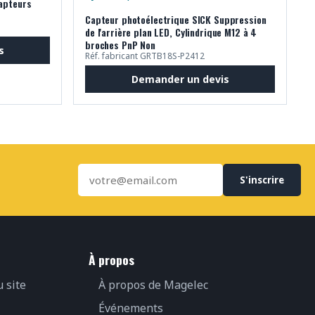
Capteurs
Capteur photoélectrique SICK Suppression
de l'arrière plan LED, Cylindrique M12 à 4
broches PnP Non
s
Réf. fabricant GRTB18S-P2412
Demander un devis
S'inscrire
À propos
u site
À propos de Magelec
Événements