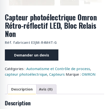
o
d
Capteur photoélectrique Omron
u
i
Rétro-réflectif LED, Bloc Relais
t
Non
s
Réf. fabricant E3JM-R4M4T-G
Demander un devis
Catégories :
Automatisme et Contrôle de process
,
capteur photoélectrique
,
Capteurs
Marque :
OMRON
Description
Avis (0)
Description