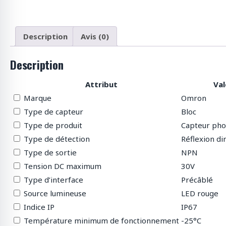
p
r
o
d
Description
Avis (0)
u
i
Description
t
s
Attribut
Val
Marque
Omron
Type de capteur
Bloc
Type de produit
Capteur pho
Type de détection
Réflexion di
Type de sortie
NPN
Tension DC maximum
30V
Type d’interface
Précâblé
Source lumineuse
LED rouge
Indice IP
IP67
Température minimum de fonctionnement
-25°C