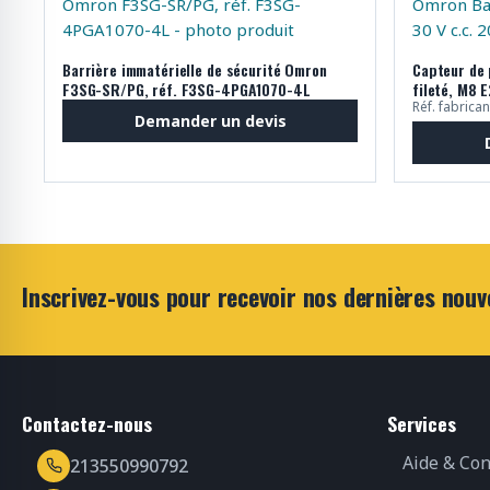
Barrière immatérielle de sécurité Omron
Capteur de 
F3SG-SR/PG, réf. F3SG-4PGA1070-4L
fileté, M8 
Réf. fabric
Demander un devis
Inscrivez-vous pour recevoir nos dernières nouv
Contactez-nous
Services
Aide & Con
213550990792