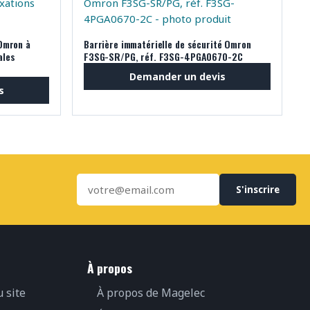
Omron à
Barrière immatérielle de sécurité Omron
ales
F3SG-SR/PG, réf. F3SG-4PGA0670-2C
Demander un devis
s
S'inscrire
À propos
u site
À propos de Magelec