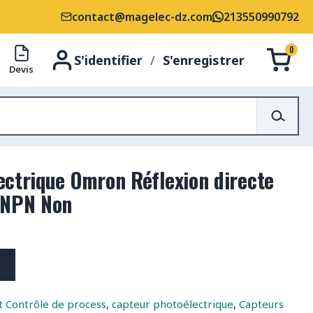
contact@magelec-dz.com
213550990792
0
S'identifier
/
S'enregistrer
Devis
ectrique Omron Réflexion directe
 NPN Non
 Contrôle de process
,
capteur photoélectrique
,
Capteurs