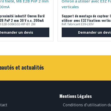
proximité inductif Omron Baril
Support de montage de capteur 
E2B PnP 2 mm 30 V c.c. 200mA
utiliser avec E3Z Fixations vertic
ant E2B-S08KS02-WP-B1 2M
Réf. fabricant E39-L93V
Demander un devis
Demander un devi
eautés et actualités
Mentions Légales
tact
Conditions d'utilisation d