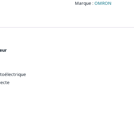
Marque :
OMRON
eur
toélectrique
recte