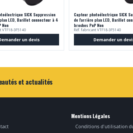
toélectrique SICK Suppression
Capteur photoélectrique SICK S
 plan LED, Barillet connecteur à 4
de l'arrière plan LED, Barillet co
P Non
broches PnP Non
nt VTF18-3F5140
Réf. fabricant VTF18-3F5140
Demander un devis
Demander un devi
eautés et actualités
Mentions Légales
tact
Conditions d'utilisation d