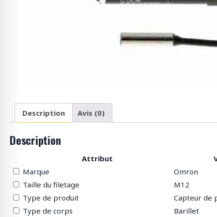
p
r
o
d
u
i
t
s
Description
Avis (0)
Description
Attribut
Marque
Omron
Taille du filetage
M12
Type de produit
Capteur de p
Type de corps
Barillet