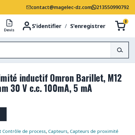
contact@magelec-dz.com
213550990792
0
S'identifier
/
S'enregistrer
Devis
mité inductif Omron Barillet, M12
 mm 30 V c.c. 100mA, 5 mA
 Contrôle de process
,
Capteurs
,
Capteurs de proximité