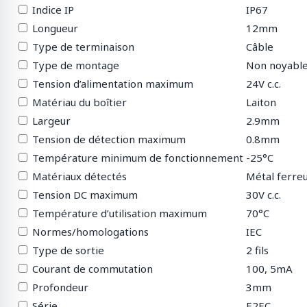
Indice IP
IP67
Longueur
12mm
Type de terminaison
Câble
Type de montage
Non noyabl
Tension d’alimentation maximum
24V c.c.
Matériau du boîtier
Laiton
Largeur
2.9mm
Tension de détection maximum
0.8mm
Température minimum de fonctionnement
-25°C
Matériaux détectés
Métal ferre
Tension DC maximum
30V c.c.
Température d’utilisation maximum
70°C
Normes/homologations
IEC
Type de sortie
2 fils
Courant de commutation
100, 5mA
Profondeur
3mm
Série
E2EC