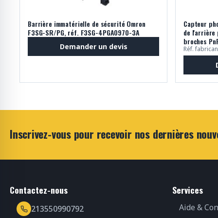
Barrière immatérielle de sécurité Omron
Capteur pho
F3SG-SR/PG, réf. F3SG-4PGA0970-3A
de l'arrière
broches Pn
Demander un devis
Réf. fabrica
Inscrivez-vous pour recevoir nos dernières nouv
Contactez-nous
Services
Aide & Con
213550990792