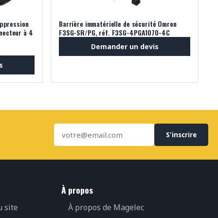
uppression
Barrière immatérielle de sécurité Omron
nnecteur à 4
F3SG-SR/PG, réf. F3SG-4PGA1070-4C
Demander un devis
s
S'inscrire
À propos
u site
À propos de Magelec