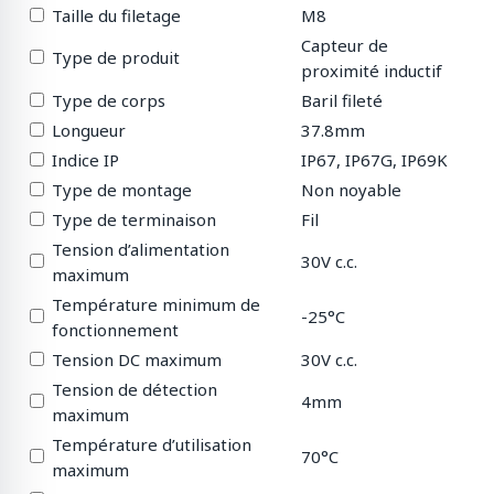
Taille du filetage
M8
Capteur de
Type de produit
proximité inductif
Type de corps
Baril fileté
Longueur
37.8mm
Indice IP
IP67, IP67G, IP69K
Type de montage
Non noyable
Type de terminaison
Fil
Tension d’alimentation
30V c.c.
maximum
Température minimum de
-25°C
fonctionnement
Tension DC maximum
30V c.c.
Tension de détection
4mm
maximum
Température d’utilisation
70°C
maximum