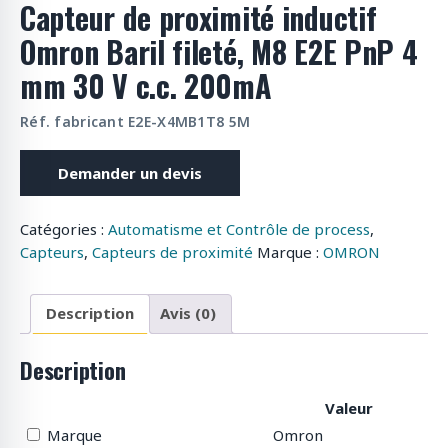
Capteur de proximité inductif
o
d
Omron Baril fileté, M8 E2E PnP 4
u
mm 30 V c.c. 200mA
i
t
Réf. fabricant E2E-X4MB1T8 5M
s
Demander un devis
Catégories :
Automatisme et Contrôle de process
,
Capteurs
,
Capteurs de proximité
Marque :
OMRON
Description
Avis (0)
Description
Valeur
Marque
Omron