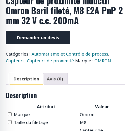
Capteur de proximité inductif
o
Omron Baril fileté, M8 E2A PnP 2
d
mm 32 V c.c. 200mA
u
i
t
Demander un devis
s
Catégories :
Automatisme et Contrôle de process
,
Capteurs
,
Capteurs de proximité
Marque :
OMRON
Description
Avis (0)
Description
Attribut
Valeur
Marque
Omron
Taille du filetage
M8
Capteur de