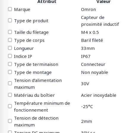
Attribut
Valeur
Marque
Omron
Capteur de
Type de produit
proximité inductif
Taille du filetage
M4 x 0.5
Type de corps
Baril fileté
Longueur
33mm
Indice IP
IP67
Type de terminaison
Connecteur
Type de montage
Non noyable
Tension d’alimentation
30V
maximum
Matériau du boîtier
Acier inoxydable
Température minimum de
-25°C
fonctionnement
Tension de détection
2mm
maximum
Tension DC maximum
30V c.c.