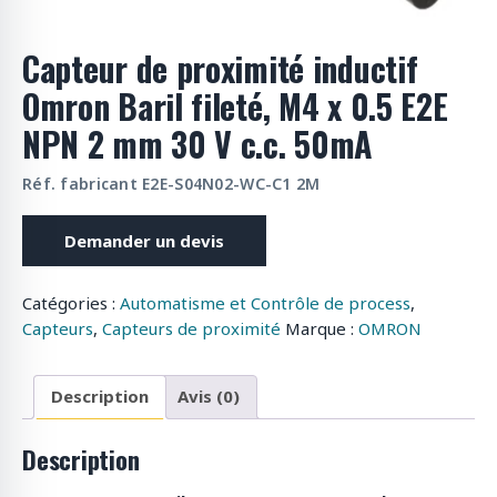
o
d
Capteur de proximité inductif
u
Omron Baril fileté, M4 x 0.5 E2E
i
t
NPN 2 mm 30 V c.c. 50mA
s
Réf. fabricant E2E-S04N02-WC-C1 2M
Demander un devis
Catégories :
Automatisme et Contrôle de process
,
Capteurs
,
Capteurs de proximité
Marque :
OMRON
Description
Avis (0)
Description