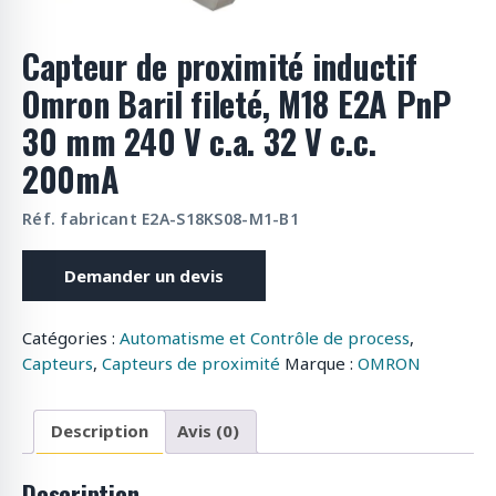
o
d
Capteur de proximité inductif
u
Omron Baril fileté, M18 E2A PnP
i
t
30 mm 240 V c.a. 32 V c.c.
s
200mA
Réf. fabricant E2A-S18KS08-M1-B1
Demander un devis
Catégories :
Automatisme et Contrôle de process
,
Capteurs
,
Capteurs de proximité
Marque :
OMRON
Description
Avis (0)
Description