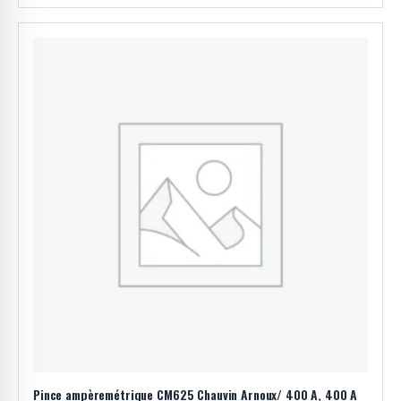
Pince ampèremétrique CM625 Chauvin Arnoux/ 400 A, 400 A