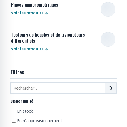
Pinces ampèremétriques
o
d
Voir les produits →
u
i
t
Testeurs de boucles et de disjoncteurs
s
différentiels
Voir les produits →
Filtres
Disponibilité
En stock
En réapprovisionnement