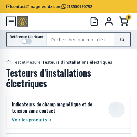
contact@magelec-dz.com
213550990792
0
R
Référence fabricant
e
c
h
/
Test et Mesure
/
Testeurs d'installations électriques
e
Testeurs d'installations
r
c
électriques
h
e
r
Indicateurs de champ magnétique et de
d
tension sans contact
e
Voir les produits →
s
p
r