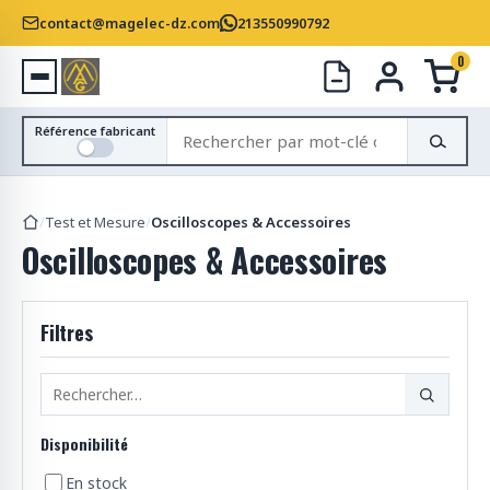
contact@magelec-dz.com
213550990792
0
R
Référence fabricant
e
c
h
/
Test et Mesure
/
Oscilloscopes & Accessoires
e
Oscilloscopes & Accessoires
r
c
h
Filtres
e
r
d
e
s
Disponibilité
p
r
En stock