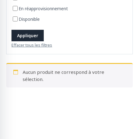
o
En réapprovisionnement
d
u
Disponible
i
t
Appliquer
s
Effacer tous les filtres
Aucun produit ne correspond à votre
sélection.