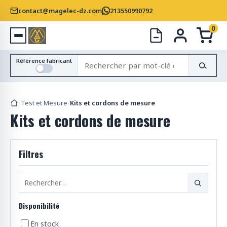
contact@magelec-dz.com
213550990792
0
R
Référence fabricant
e
c
h
/
Test et Mesure
/
Kits et cordons de mesure
e
Kits et cordons de mesure
r
c
h
Filtres
e
r
d
e
s
Disponibilité
p
r
En stock