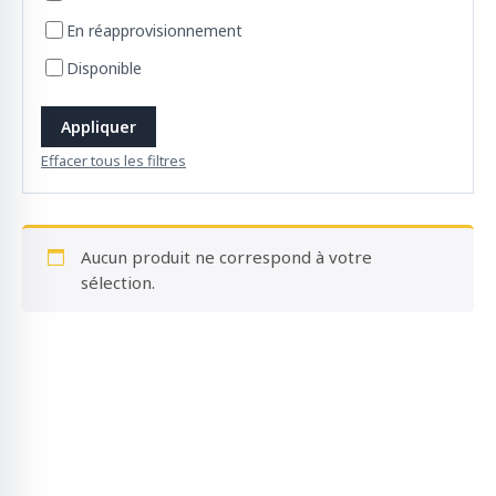
o
En réapprovisionnement
d
u
Disponible
i
t
Appliquer
s
Effacer tous les filtres
Aucun produit ne correspond à votre
sélection.