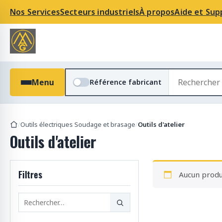
Nos Services
Secteurs industriels
À propos
Aide et Sup
R
Menu
Référence fabricant
e
c
h
e
/
Outils électriques Soudage et brasage
/
Outils d'atelier
r
Outils d'atelier
c
h
e
Filtres
Aucun produi
r
d
e
s