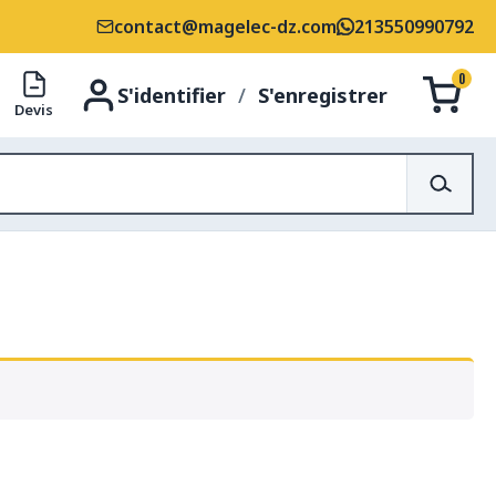
contact@magelec-dz.com
213550990792
0
S'identifier
/
S'enregistrer
Devis