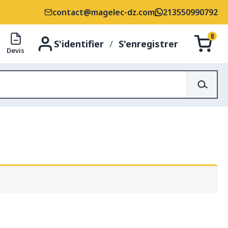
contact@magelec-dz.com
213550990792
0
S'identifier
/
S'enregistrer
Devis