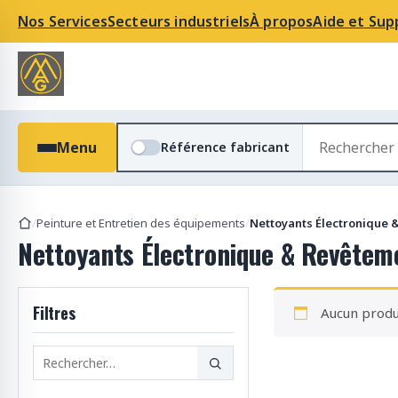
Nos Services
Secteurs industriels
À propos
Aide et Sup
R
Menu
Référence fabricant
e
c
h
e
/
Peinture et Entretien des équipements
/
Nettoyants Électronique 
r
Nettoyants Électronique & Revêtem
c
h
e
Filtres
Aucun produi
r
d
e
s