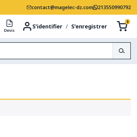
contact@magelec-dz.com
213550990792
0
S'identifier
/
S'enregistrer
Devis