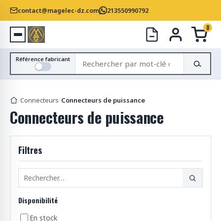
contact@magelec-dz.com
213550990792
0
R
Référence fabricant
e
c
h
/
Connecteurs
/
Connecteurs de puissance
e
Connecteurs de puissance
r
c
h
Filtres
e
r
d
e
s
Disponibilité
p
r
En stock