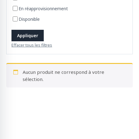
o
En réapprovisionnement
d
u
Disponible
i
t
Appliquer
s
Effacer tous les filtres
Aucun produit ne correspond à votre
sélection.