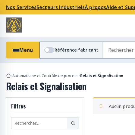
Nos Services
Secteurs industriels
À propos
Aide et Sup
R
Menu
Référence fabricant
e
c
h
e
/
Automatisme et Contrôle de process
/
Relais et Signalisation
r
Relais et Signalisation
c
h
e
Filtres
Aucun produi
r
d
e
s