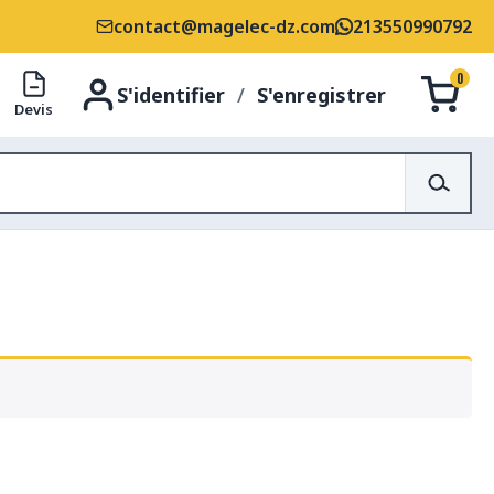
contact@magelec-dz.com
213550990792
0
S'identifier
/
S'enregistrer
Devis