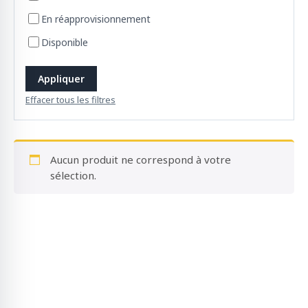
o
En réapprovisionnement
d
u
Disponible
i
t
Appliquer
s
Effacer tous les filtres
Aucun produit ne correspond à votre
sélection.