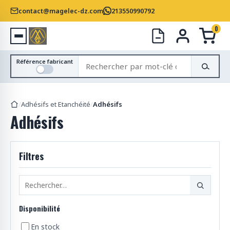
contact@magelec-dz.com
213550990792
0
R
Référence fabricant
e
c
h
/
Adhésifs et Etanchéité
/
Adhésifs
e
Adhésifs
r
c
h
Filtres
e
r
d
e
s
Disponibilité
p
r
En stock